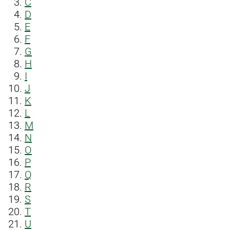
C
D
E
F
G
H
I
J
K
L
M
N
O
P
Q
R
S
T
U