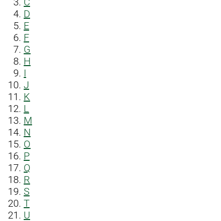
C
D
E
F
G
H
I
J
K
L
M
N
O
P
Q
R
S
T
U