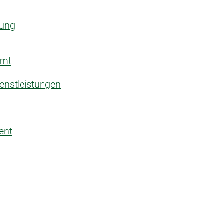
rung
amt
enstleistungen
ent