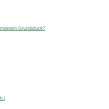
n meinem Grundstück?
h I