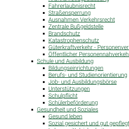
Fahrerlaubnis­recht
Straßensperrung
Ausnahme­n Verkehrsrecht
Zentrale Bußgeldstelle
Brandschutz
Katastrophen­schutz
Güterkraftverkehr - Personenve
Öffentlicher Personen­nahverkeh
Schule und Ausbildung
Bildungseinrichtungen
Berufs- und Studienorientierung
Job- und Ausbildungsbörse
Unterstützungen
Schulpflicht
Schülerbeförderung
Gesundheit und Soziales
Gesund leben
Sozial gesichert und gut gepfleg