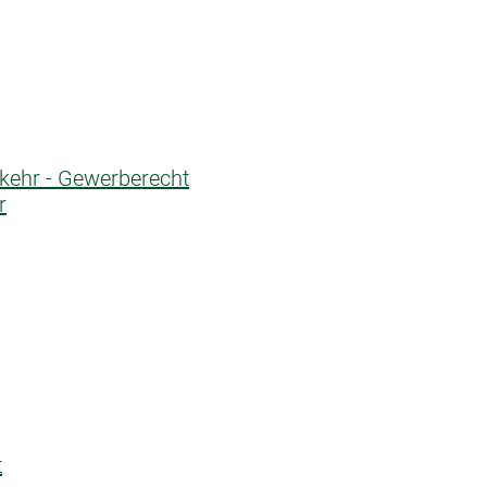
rkehr - Gewerberecht
r
t