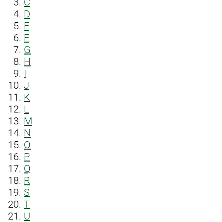
C
D
E
F
G
H
I
J
K
L
M
N
O
P
Q
R
S
T
U