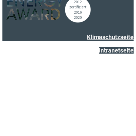
Klimaschutzseite
Intranetseite