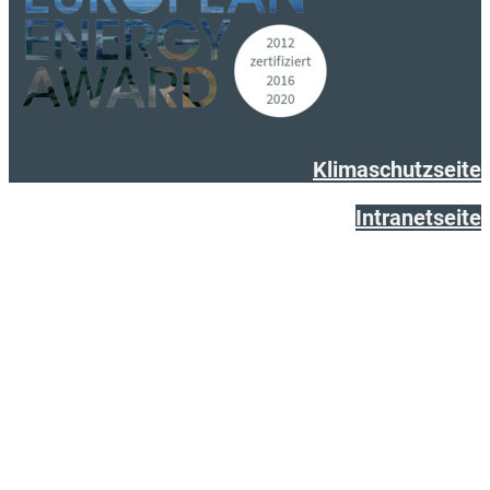
Klimaschutzseite
Intranetseite