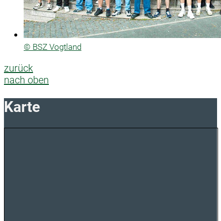
© BSZ Vogtland
zurück
nach oben
Karte