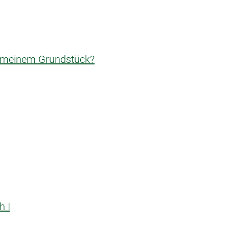
n meinem Grundstück?
h I