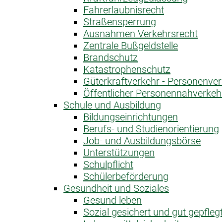
Fahrerlaubnis­recht
Straßensperrung
Ausnahme­n Verkehrsrecht
Zentrale Bußgeldstelle
Brandschutz
Katastrophen­schutz
Güterkraftverkehr - Personenve
Öffentlicher Personen­nahverkeh
Schule und Ausbildung
Bildungseinrichtungen
Berufs- und Studienorientierung
Job- und Ausbildungsbörse
Unterstützungen
Schulpflicht
Schülerbeförderung
Gesundheit und Soziales
Gesund leben
Sozial gesichert und gut gepfleg