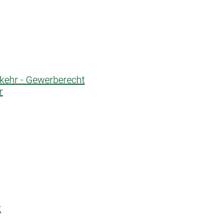
rkehr - Gewerberecht
r
t