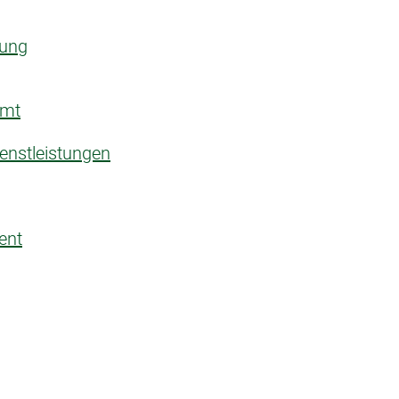
rung
amt
enstleistungen
ent