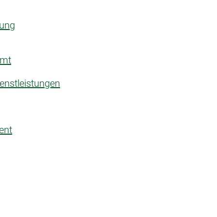
rung
amt
enstleistungen
ent