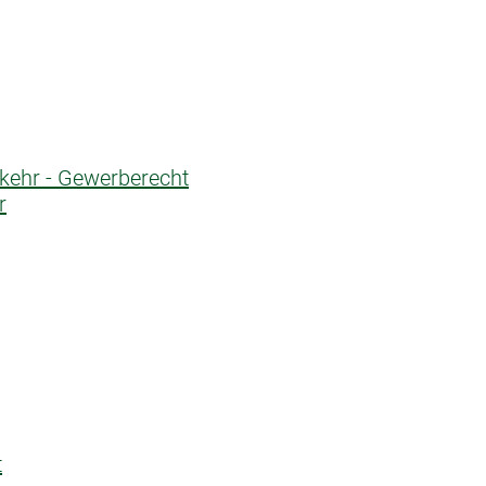
rkehr - Gewerberecht
r
t