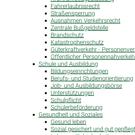
Fahrerlaubnis­recht
Straßensperrung
Ausnahme­n Verkehrsrecht
Zentrale Bußgeldstelle
Brandschutz
Katastrophen­schutz
Güterkraftverkehr - Personenve
Öffentlicher Personen­nahverkeh
Schule und Ausbildung
Bildungseinrichtungen
Berufs- und Studienorientierung
Job- und Ausbildungsbörse
Unterstützungen
Schulpflicht
Schülerbeförderung
Gesundheit und Soziales
Gesund leben
Sozial gesichert und gut gepfleg