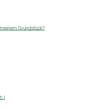
n meinem Grundstück?
h I